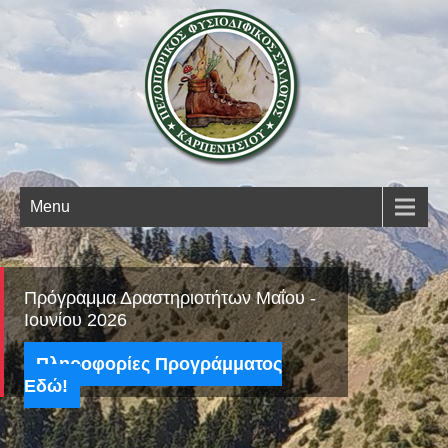
Open 
Menu
Πρόγραμμα Δραστηριοτήτων Μαΐου -
Ιουνίου 2026
Πληροφορίες Προγράμματος
Εδώ!