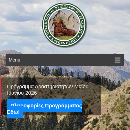
Open 
Menu
Πρόγραμμα Δραστηριοτήτων Μαΐου -
Ιουνίου 2026
Πληροφορίες Προγράμματος
Εδώ!