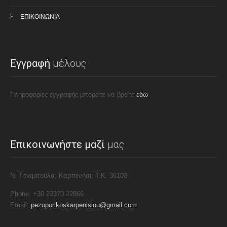
ΕΠΙΚΟΙΝΩΝΙΑ
Εγγραφή
μέλους
Πληροφορίες εγγραφής μπορείτε να βρείτε
εδώ
Επικοινωνήστε μαζί
μας
Ν. Τσιαμπούλα, Καρπενήσι, Τ.Κ. 36100
Phone: +30 22370 22866
Email:
pezoporikoskarpenisiou@gmail.com