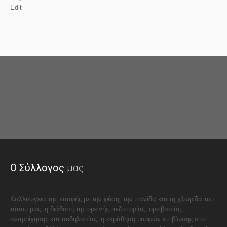
Edit
Ο Σύλλογος
μας
Καλλιέργεια της επαφής με την φύση, την πανίδα και τη χλωρίδα του
τόπου μας, η διάδοση της ορεινής πεζοπορίας, ορειβασίας,
αναρρίχησης και ποδηλασίας, η εκμάθηση μορφών επιβίωσης στο