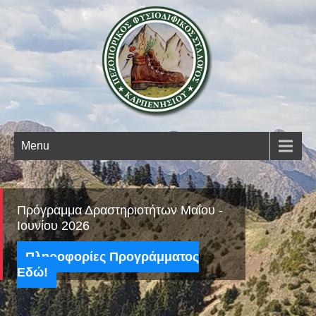
Open 
Menu
Πρόγραμμα Δραστηριοτήτων Μαΐου -
Ιουνίου 2026
Πληροφορίες Προγράμματος
Εδώ!