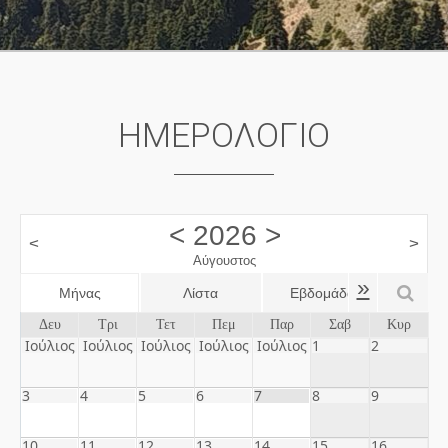
ΗΜΕΡΟΛΟΓΙΟ
<
2026
>
<
>
Αύγουστος
»
Μήνας
Λίστα
Εβδομάδα
Ημέ
Δευ
Τρι
Τετ
Πεμ
Παρ
Σαβ
Κυρ
Ιούλιος
Ιούλιος
Ιούλιος
Ιούλιος
Ιούλιος
1
2
3
4
5
6
7
8
9
10
11
12
13
14
15
16