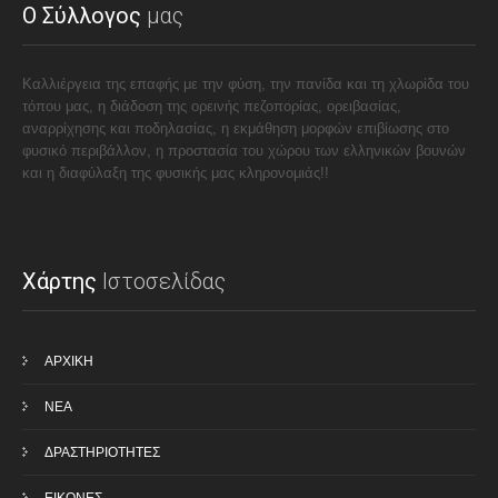
Ο Σύλλογος
μας
Καλλιέργεια της επαφής με την φύση, την πανίδα και τη χλωρίδα του
τόπου μας, η διάδοση της ορεινής πεζοπορίας, ορειβασίας,
αναρρίχησης και ποδηλασίας, η εκμάθηση μορφών επιβίωσης στο
φυσικό περιβάλλον, η προστασία του χώρου των ελληνικών βουνών
και η διαφύλαξη της φυσικής μας κληρονομιάς!!
Χάρτης
Ιστοσελίδας
ΑΡΧΙΚΗ
ΝΕΑ
ΔΡΑΣΤΗΡΙΟΤΗΤΕΣ